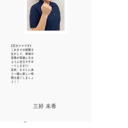
​2児のママです‼
これまでの経験を
生かして、地域の
皆様が笑顔になる
ように全力でサポ
ートします!!!
​是非、むさしに来
て一緒に楽しい時
間を過ごしましょ
う！！
​三好 未希