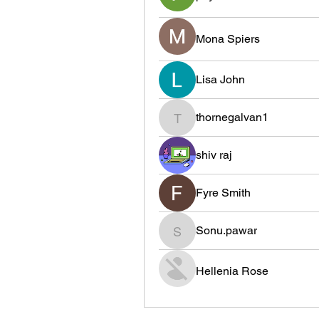
Mona Spiers
Lisa John
thornegalvan1
thornegalvan1
shiv raj
Fyre Smith
Sonu.pawar
Sonu.pawar
Hellenia Rose