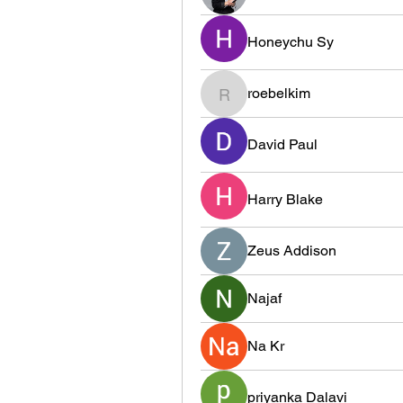
Honeychu Sy
roebelkim
roebelkim
David Paul
Harry Blake
Zeus Addison
Najaf
Na Kr
priyanka Dalavi