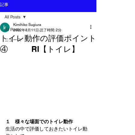
記事
All Posts
Kimihiko Sugiura
All Posts
2022年8月11日
読了時間: 2分
トイレ動作の評価ポイント
ニュース
④ RI【トイレ】
１　様々な場面でのトイレ動作
生活の中で評価しておきたいトイレ動