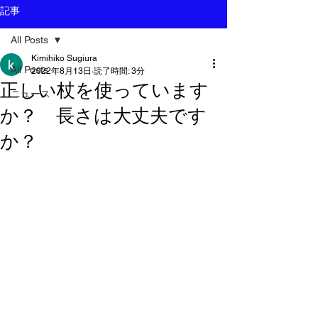
記事
All Posts
Kimihiko Sugiura
All Posts
2022年8月13日
読了時間: 3分
正しい杖を使っています
ニュース
か？ 長さは大丈夫です
か？