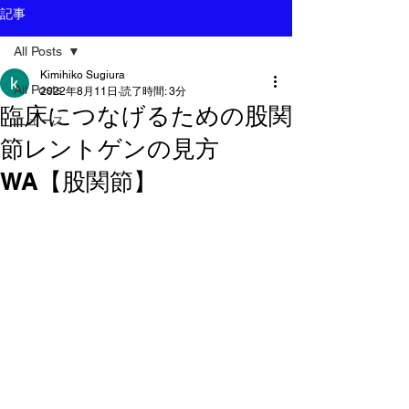
記事
All Posts
Kimihiko Sugiura
All Posts
2022年8月11日
読了時間: 3分
臨床につなげるための股関
ニュース
節レントゲンの見方
WA【股関節】